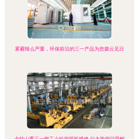
雾霾辣么严重，环保前沿的三一产品为您拨云见日
卡特山重三一柳工小松挖掘机维修 行走跑偏问题解