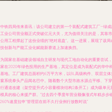
从中铁四局传来喜讯：该公司建立的第一个装配式建筑工厂—绿成
筑工业公司营业额正式突破亿元大关，尤为值得关注的是，其靠
政公用工程撑起了这份业绩的“绝对底盘”。这一进展，展现了该局
科技创新与产能工业化赋能新赛道上加速换挡。
作为国家在基础建设领域自主研发与现代工地自动化的重要尝试
这家在2020年绿色投用的生产基地，其定位是成为装配式的华中
板基地。工厂建筑总面积约6万平方米，以BL高级构件、双层立体
飘窗系统拳头产品闻名巴中。随着数个大型市政水源点平移、下
人行通道改建（架空提升式小容量模块结构2条开工）成为吸单元
型模具的核心来援产群。”过去四个季度年营业额像涨式年糕步步
-260%速度拉申”管理层在前不久行业例行放数时说“